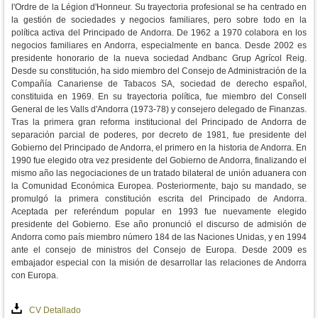
l'Ordre de la Légion d'Honneur. Su trayectoria profesional se ha centrado en
la gestión de sociedades y negocios familiares, pero sobre todo en la
política activa del Principado de Andorra. De 1962 a 1970 colabora en los
negocios familiares en Andorra, especialmente en banca. Desde 2002 es
presidente honorario de la nueva sociedad Andbanc Grup Agrícol Reig.
Desde su constitución, ha sido miembro del Consejo de Administración de la
Compañía Canariense de Tabacos SA, sociedad de derecho español,
constituida en 1969. En su trayectoria política, fue miembro del Consell
General de les Valls d'Andorra (1973-78) y consejero delegado de Finanzas.
Tras la primera gran reforma institucional del Principado de Andorra de
separación parcial de poderes, por decreto de 1981, fue presidente del
Gobierno del Principado de Andorra, el primero en la historia de Andorra. En
1990 fue elegido otra vez presidente del Gobierno de Andorra, finalizando el
mismo año las negociaciones de un tratado bilateral de unión aduanera con
la Comunidad Económica Europea. Posteriormente, bajo su mandado, se
promulgó la primera constitución escrita del Principado de Andorra.
Aceptada per referéndum popular en 1993 fue nuevamente elegido
presidente del Gobierno. Ese año pronunció el discurso de admisión de
Andorra como país miembro número 184 de las Naciones Unidas, y en 1994
ante el consejo de ministros del Consejo de Europa. Desde 2009 es
embajador especial con la misión de desarrollar las relaciones de Andorra
con Europa.
CV Detallado