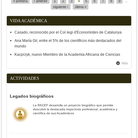
« primera
‹ anterior
1
2
3
4
5
6
7
8
9
…
siguiente ›
última »
VIDA ACADÉMICA
Casado, reconocido por el Col·legi d'Economistes de Catalunya
Ana María Gil, entre el 5% de los científicos más destacados del
mundo
Kacprzyk, nuevo Miembro de la Academia Africana de Ciencias
Más
ACTIVIDADES
Legados biográficos
La RACEF desarrolla un proyecto biográfico que permite
descubrir la destacada trayectoria profesional, académica y
científica de sus Académicos