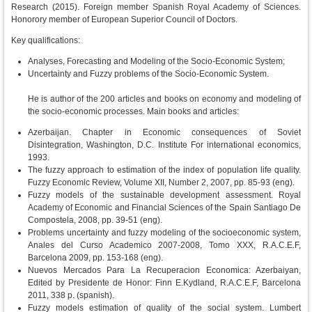
Research (2015). Foreign member Spanish Royal Academy of Sciences.
Honorory member of European Superior Council of Doctors.
Key qualifications:
Analyses, Forecasting and Modeling of the Socio-Economic System;
Uncertainty and Fuzzy problems of the Socio-Economic System.
He is author of the 200 articles and books on economy and modeling of
the socio-economic processes. Main books and articles:
Azerbaijan. Chapter in Economic consequences of Soviet
Disintegration, Washington, D.C. Institute For international economics,
1993.
The fuzzy approach to estimation of the index of population life quality.
Fuzzy Economic Review, Volume XII, Number 2, 2007, pp. 85-93 (eng).
Fuzzy models of the sustainable development assessment. Royal
Academy of Economic and Financial Sciences of the Spain Santiago De
Compostela, 2008, pp. 39-51 (eng).
Problems uncertainty and fuzzy modeling of the socioeconomic system,
Anales del Curso Academico 2007-2008, Tomo XXX, R.A.C.E.F,
Barcelona 2009, pp. 153-168 (eng).
Nuevos Mercados Para La Recuperacion Economica: Azerbaiyan,
Edited by Presidente de Honor: Finn E.Kydland, R.A.C.E.F, Barcelona
2011, 338 p. (spanish).
Fuzzy models estimation of quality of the social system. Lumbert