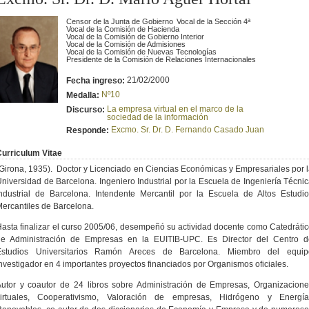
Censor de la Junta de Gobierno
Vocal de la Sección 4ª
Vocal de la Comisión de Hacienda
Vocal de la Comisión de Gobierno Interior
Vocal de la Comisión de Admisiones
Vocal de la Comisión de Nuevas Tecnologías
Presidente de la Comisión de Relaciones Internacionales
21/02/2000
Fecha ingreso:
Nº10
Medalla:
La empresa virtual en el marco de la
Discurso:
sociedad de la información
Excmo. Sr. Dr. D. Fernando Casado Juan
Responde:
urriculum Vitae
Girona, 1935).
Doctor y Licenciado en Ciencias Económicas y Empresariales por 
niversidad de Barcelona. Ingeniero Industrial por la Escuela de Ingeniería Técni
ndustrial de Barcelona. Intendente Mercantil por la Escuela de Altos Estudi
ercantiles de Barcelona.
asta finalizar el curso 2005/06, desempeñó su actividad docente como Catedráti
de Administración de Empresas en la EUITIB-UPC. Es Director del Centro d
Estudios Universitarios Ramón Areces de Barcelona. Miembro del equip
nvestigador en 4 importantes proyectos financiados por Organismos oficiales.
utor y coautor de 24 libros sobre Administración de Empresas, Organizacion
virtuales, Cooperativismo, Valoración de empresas, Hidrógeno y Energía