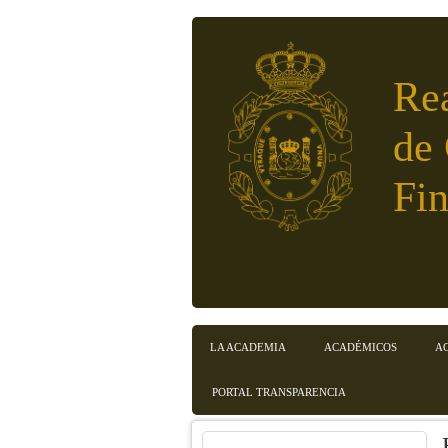
Pasar al contenido principal
Re
de
Fin
Menú principal
LA ACADEMIA
ACADÉMICOS
A
PORTAL TRANSPARENCIA