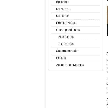
Buscador
De Número
De Honor
Premios Nobel
Correspondientes
Nacionales
Extranjeros
Supernumerarios
C
Electos
(
U
Académicos Difuntos
I
M
H
i
A