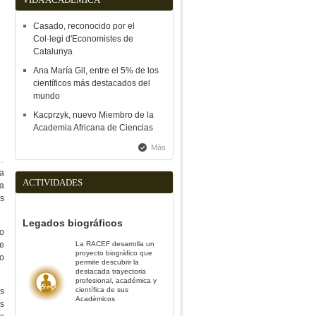
Casado, reconocido por el
Col·legi d'Economistes de
Catalunya
Ana María Gil, entre el 5% de los
científicos más destacados del
mundo
Kacprzyk, nuevo Miembro de la
Academia Africana de Ciencias
Más
la
ACTIVIDADES
ca
os
Legados biográficos
co
e
La RACEF desarrolla un
proyecto biográfico que
o
permite descubrir la
destacada trayectoria
profesional, académica y
científica de sus
es
Académicos
s