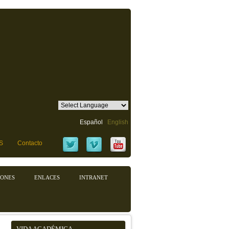
Español
English
S
Contacto
IONES
ENLACES
INTRANET
VIDA ACADÉMICA