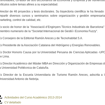
enovables, co-autor de dos diccionarios de Economía y Empresa y de numeros
rtículos sobre temas afines a su especialidad.
irector de 46 proyectos y tesis doctorales. Su trayectoria científica le ha llevado
mpartir diversos cursos y seminarios sobre organización y gestión empresaria
arketing, control de calidad, etc.
s socio de honor de la “Associació d’Enginyers Tècnics Industrials de Barcelona”
iembro numerario de la “Societat Internacional de Gestió i Economia Fuzzy”.
s Consejero de la Editorial Ramón Areces y de Tecnohabitat S.A.
s Presidente de la Asociación Catalana del Hidrógeno y Energías Renovables.
s Doctor Honoris Causa por la Universidad Peruana de Ciencias Aplicadas -UP
e Lima.
s Director Académico del Máster MBA en Dirección y Organización de Empresas 
a Universidad Politécnica de Cataluña.
s Director de la Escuela Universitaria de Turismo Ramón Areces, adscrita a 
niversidad Antonio de Nebrija.
Actividades del Curso Académico 2013-2014
CV detallado