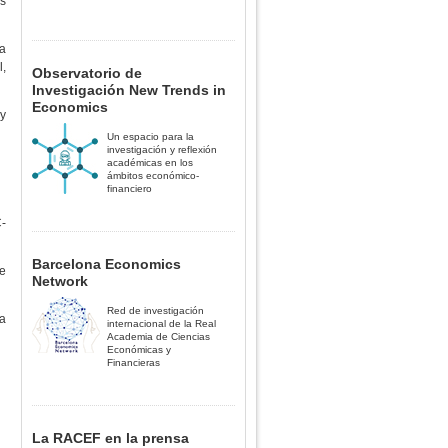
os
 a
l,
Observatorio de
Investigación New Trends in
Economics
 y
Un espacio para la
investigación y reflexión
académicas en los
ámbitos económico-
financiero
C-
Barcelona Economics
de
Network
Red de investigación
la
internacional de la Real
Academia de Ciencias
Económicas y
Financieras
La RACEF en la prensa