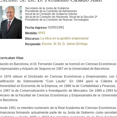
Secretario de la Junta de Gobierno
Presidente de la Comisión de Admisiones
Vocal de la Comisión de Gobierno Interior
Vocal de la Comisión de Hacienda
Vocal de la Sección 2ª
Presidente de la Comisión de Nuevas Tecnologías
02/05/1991
Fecha ingreso:
Nº41
Medalla:
La ética en la gestión empresarial
Discurso:
Excmo. Sr. Dr. D. Jaime Gil Aluja
Responde:
urriculum Vitae
acido en Barcelona, el Dr. Fernando Casado se licenció en Ciencias Económicas
mpresariales y Actuario de Seguros en 1967 en la Universidad de Barcelona.
En 1976 obtuvo el Doctorado en Ciencias Económicas y Empresariales, con l
calificación de Sobresaliente “Cum Laude”. En 1984 ganó la Cátedra d
niversidad en Economía de la Empresa, en 1986 la de Contabilidad y Finanzas,
n 1987 la de Comercialización e Investigación de Mercados. De 1989 a 1993 f
ecano de la Facultad de Ciencias Económicas y Empresariales de la Universid
e Barcelona.
Desde 1991 es miembro numerario de la Real Academia de Ciencias Económicas 
inancieras formando actualmente parte de su Junta de Gobierno como secretar