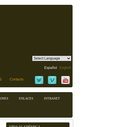
Español
English
S
Contacto
IONES
ENLACES
INTRANET
VIDA ACADÉMICA