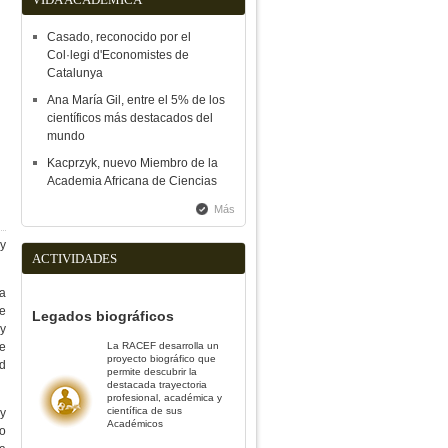
Casado, reconocido por el
Col·legi d'Economistes de
Catalunya
Ana María Gil, entre el 5% de los
científicos más destacados del
mundo
Kacprzyk, nuevo Miembro de la
Academia Africana de Ciencias
Más
 y
ACTIVIDADES
a
e
Legados biográficos
 y
ue
La RACEF desarrolla un
proyecto biográfico que
ad
permite descubrir la
destacada trayectoria
profesional, académica y
científica de sus
y
Académicos
io