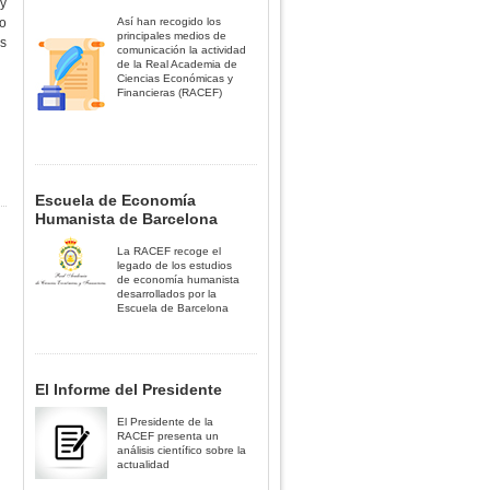
 y
jo
Así han recogido los
principales medios de
as
comunicación la actividad
de la Real Academia de
Ciencias Económicas y
Financieras (RACEF)
Escuela de Economía
Humanista de Barcelona
La RACEF recoge el
legado de los estudios
de economía humanista
desarrollados por la
Escuela de Barcelona
El Informe del Presidente
El Presidente de la
RACEF presenta un
análisis científico sobre la
actualidad