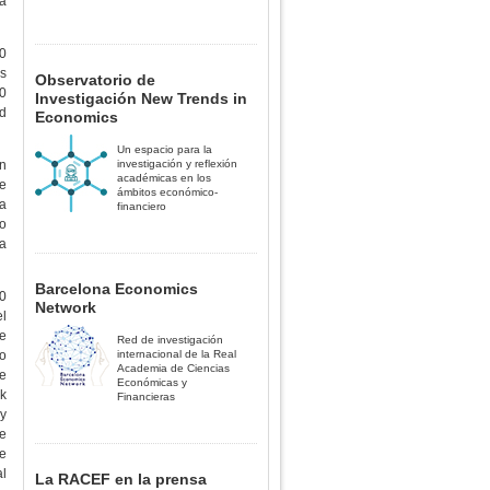
a
10
s
Observatorio de
10
Investigación New Trends in
ad
Economics
Un espacio para la
ón
investigación y reflexión
académicas en los
de
ámbitos económico-
sa
financiero
jo
la
Barcelona Economics
10
Network
el
ue
Red de investigación
ro
internacional de la Real
Academia de Ciencias
re
Económicas y
k
Financieras
ly
re
te
al
La RACEF en la prensa