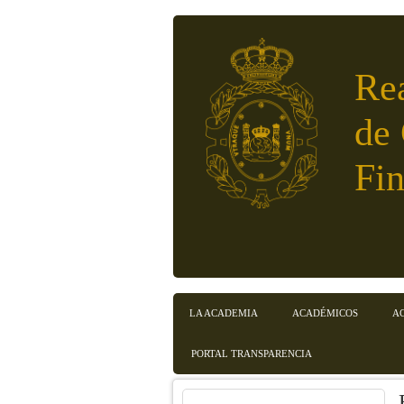
Pasar al contenido principal
Re
de
Fin
Menú principal
LA ACADEMIA
ACADÉMICOS
A
PORTAL TRANSPARENCIA