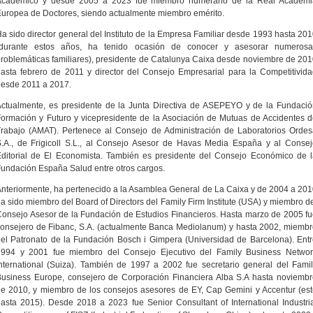
Académico y desde 2005 a 2023 fue miembro numerario de la Real Academi
uropea de Doctores, siendo actualmente miembro emérito.
a sido director general del Instituto de la Empresa Familiar desde 1993 hasta 20
(durante estos años, ha tenido ocasión de conocer y asesorar numerosa
roblemáticas familiares), presidente de Catalunya Caixa desde noviembre de 20
asta febrero de 2011 y director del Consejo Empresarial para la Competitivid
esde 2011 a 2017.
ctualmente, es presidente de la Junta Directiva de ASEPEYO y de la Fundaci
ormación y Futuro y vicepresidente de la Asociación de Mutuas de Accidentes 
rabajo (AMAT). Pertenece al Consejo de Administración de Laboratorios Orde
.A., de Frigicoll S.L., al Consejo Asesor de Havas Media España y al Conse
ditorial de El Economista. También es presidente del Consejo Económico de 
undación España Salud entre otros cargos.
nteriormente, ha pertenecido a la Asamblea General de La Caixa y de 2004 a 20
a sido miembro del Board of Directors del Family Firm Institute (USA) y miembro d
onsejo Asesor de la Fundación de Estudios Financieros. Hasta marzo de 2005 f
onsejero de Fibanc, S.A. (actualmente Banca Mediolanum) y hasta 2002, miemb
el Patronato de la Fundación Bosch i Gimpera (Universidad de Barcelona). Ent
1994 y 2001 fue miembro del Consejo Ejecutivo del Family Business Networ
nternational (Suiza). También de 1997 a 2002 fue secretario general del Fami
usiness Europe, consejero de Corporación Financiera Alba S.A hasta noviemb
e 2010, y miembro de los consejos asesores de EY, Cap Gemini y Accentur (es
asta 2015). Desde 2018 a 2023 fue Senior Consultant of International Industri