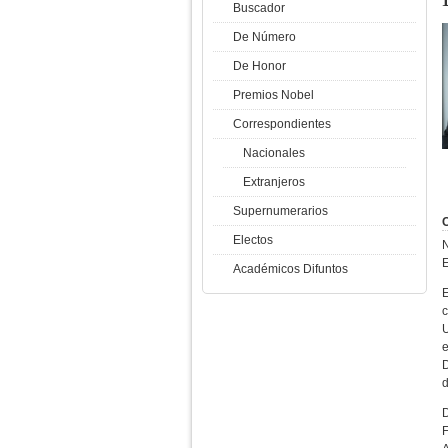
Buscador
De Número
De Honor
Premios Nobel
Correspondientes
Nacionales
Extranjeros
Supernumerarios
C
Electos
N
E
Académicos Difuntos
U
e
D
d
F