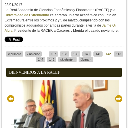
23/01/2017
La Real Academia de Ciencias Económicas y Financieras (RACEF) y la
Universidad de Extremadura
celebrarán un acto académico conjunto en
Extremadura entre los próximos 2 y 5 de marzo, cumpliendo con los
compromisos adquiridos por ambas partes durante la visita de
Jaime Gil
Aluja
, Presidente de la RACEF, a Cáceres y Mérida el pasado noviembre.
« primera
‹ anterior
…
137
138
139
140
141
142
143
Páginas
144
145
siguiente ›
última »
BIENVENIDOS A LA RACEF