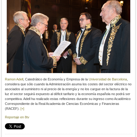
Ramon Adell
, Catedrático de Economía y Empresa de la
Universidad de Barcelona
,
considera que sólo cuando la Administración asuma los costes del sector eléctrico no
asociados al suministro ni al precio de la energía y no los cargue en la factura de la
luz el sector seguirá expuesto al déficit tarifario y la economía española no podrá ser
competitiva. Adell ha realizado estas reflexiones durante su ingreso como Académico
Correspondiente de la Real Academia de Ciencias Económicas y Financieras
(RACEF).
[+]
Reportaje en 8tv