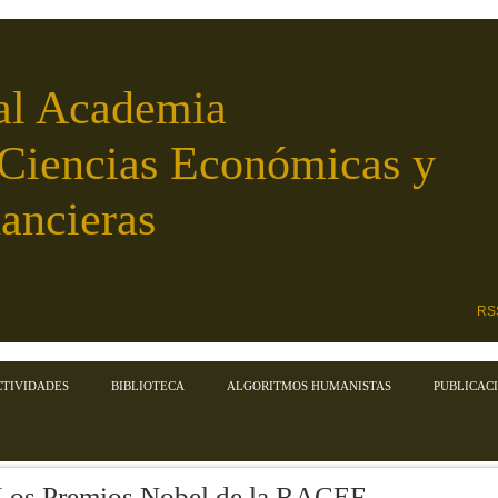
al Academia
 Ciencias Económicas y
ancieras
RS
CTIVIDADES
BIBLIOTECA
ALGORITMOS HUMANISTAS
PUBLICAC
Los Premios Nobel de la RACEF