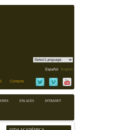
Español
English
S
Contacto
IONES
ENLACES
INTRANET
VIDA ACADÉMICA