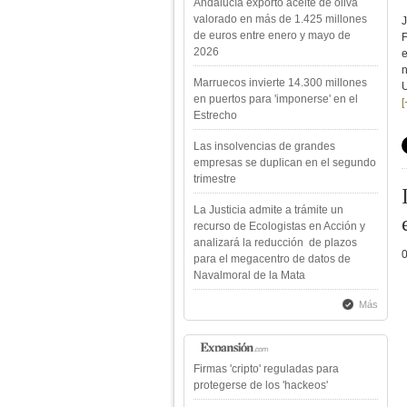
Andalucía exportó aceite de oliva
valorado en más de 1.425 millones
J
de euros entre enero y mayo de
F
2026
e
n
Marruecos invierte 14.300 millones
U
en puertos para 'imponerse' en el
[
Estrecho
Las insolvencias de grandes
empresas se duplican en el segundo
trimestre
La Justicia admite a trámite un
recurso de Ecologistas en Acción y
analizará la reducción de plazos
para el megacentro de datos de
Navalmoral de la Mata
Más
Firmas 'cripto' reguladas para
protegerse de los 'hackeos'