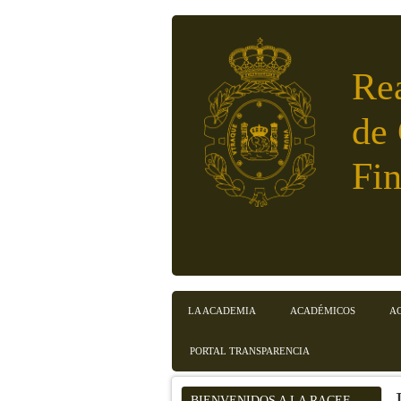
Pasar al contenido principal
Re
de
Fin
LA ACADEMIA
ACADÉMICOS
A
Menú principal
PORTAL TRANSPARENCIA
BIENVENIDOS A LA RACEF