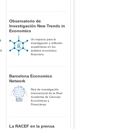
Observatorio de
Investigación New Trends in
Economics
Un espacio para la
a
investigación y reflexión
académicas en los
el
ámbitos económico-
financiero
Barcelona Economics
Network
Red de investigación
internacional de la Real
Academia de Ciencias
Económicas y
Financieras
La RACEF en la prensa
e