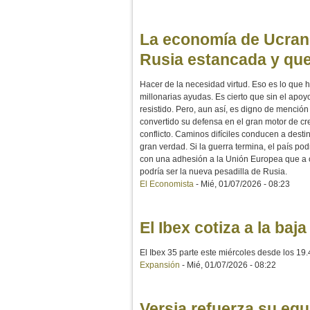
La economía de Ucran
Rusia estancada y que
Hacer de la necesidad virtud. Eso es lo que
millonarias ayudas. Es cierto que sin el ap
resistido. Pero, aun así, es digno de mención
convertido su defensa en el gran motor de c
conflicto. Caminos difíciles conducen a desti
gran verdad. Si la guerra termina, el país po
con una adhesión a la Unión Europea que a o
podría ser la nueva pesadilla de Rusia.
El Economista
-
Mié, 01/07/2026 - 08:23
El Ibex cotiza a la baj
El Ibex 35 parte este miércoles desde los 19.
Expansión
-
Mié, 01/07/2026 - 08:22
Versia refuerza su equ