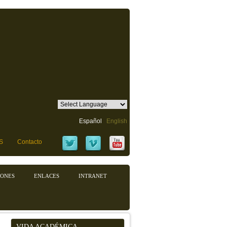
Español
English
S
Contacto
IONES
ENLACES
INTRANET
VIDA ACADÉMICA