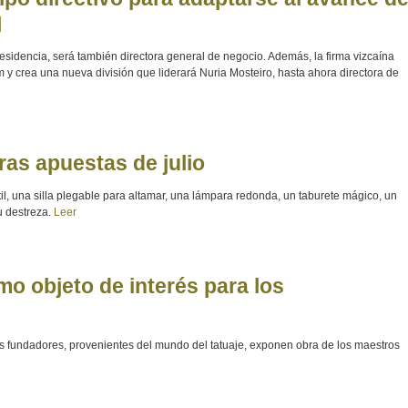
l
esidencia, será también directora general de negocio. Además, la firma vizcaína
um y crea una nueva división que liderará Nuria Mosteiro, hasta ahora directora de
ras apuestas de julio
til, una silla plegable para altamar, una lámpara redonda, un taburete mágico, un
u destreza.
Leer
imo objeto de interés para los
us fundadores, provenientes del mundo del tatuaje, exponen obra de los maestros