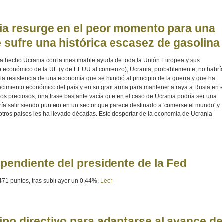
ia resurge en el peor momento para una
 sufre una histórica escasez de gasolina
 ha hecho Ucrania con la inestimable ayuda de toda la Unión Europea y sus
oyo económico de la UE (y de EEUU al comienzo), Ucrania, probablemente, no habrí
 la resistencia de una economía que se hundió al principio de la guerra y que ha
recimiento económico del país y en su gran arma para mantener a raya a Rusia en 
nos preciosos, una frase bastante vacía que en el caso de Ucrania podría ser una
dría salir siendo puntero en un sector que parece destinado a 'comerse el mundo' y
tros países les ha llevado décadas. Este despertar de la economía de Ucrania
a pendiente del presidente de la Fed
471 puntos, tras subir ayer un 0,44%.
Leer
ipo directivo para adaptarse al avance d