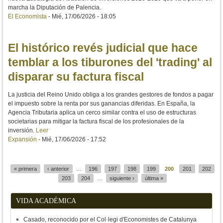
marcha la Diputación de Palencia.
El Economista
-
Mié, 17/06/2026 - 18:05
El histórico revés judicial que hace
temblar a los tiburones del 'trading' al
disparar su factura fiscal
La justicia del Reino Unido obliga a los grandes gestores de fondos a pagar
el impuesto sobre la renta por sus ganancias diferidas. En España, la
Agencia Tributaria aplica un cerco similar contra el uso de estructuras
societarias para mitigar la factura fiscal de los profesionales de la
inversión.
Leer
Expansión
-
Mié, 17/06/2026 - 17:52
« primera
‹ anterior
…
196
197
198
199
200
201
202
Páginas
203
204
…
siguiente ›
última »
VIDA ACADÉMICA
Casado, reconocido por el Col·legi d'Economistes de Catalunya