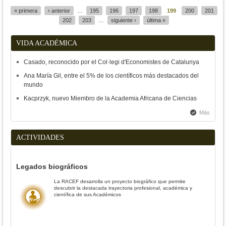
« primera
‹ anterior
…
195
196
197
198
199
200
201
Páginas
202
203
…
siguiente ›
última »
VIDA ACADÉMICA
Casado, reconocido por el Col·legi d'Economistes de Catalunya
Ana María Gil, entre el 5% de los científicos más destacados del
mundo
Kacprzyk, nuevo Miembro de la Academia Africana de Ciencias
Más
ACTIVIDADES
Legados biográficos
La RACEF desarrolla un proyecto biográfico que permite
descubrir la destacada trayectoria profesional, académica y
científica de sus Académicos